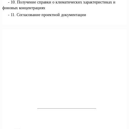
10. Получение справки о климатических характеристиках и
фоновых концентрациях
11. Согласование проектной документации
Получить бесплатную консультацию
Наш эколог ответит на все
Ваши вопросы
За 3 минуты консультации Вы узнаете больше, чем
за 1 час поиска в интернете