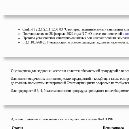
СанПиН 2.2.1/2.1.1.1200-03 “Санитарно-защитные зоны и санитарная клас
Постановление от 28 февраля 2022 года N 7 «О внесении изменений в
по
Правила установления санитарно-защитных зон и использования земельны
Р 2.1.10.3968-23 Руководство по оценке риска для здоровья населения
Оценка риска для здоровья населения является обязательной процедурой для вс
Для животноводческих и птицеводческих предприятий и кладбищ, а также если 
до границы нормируемых территорий Отчет оценки риска здоровью не требуется
Для предприятий 3, 4, 5 класса опасности процедура проводится по необходимос
Административная ответственность по следующим статьям КоАП РФ:
Статья
Цена вопроса