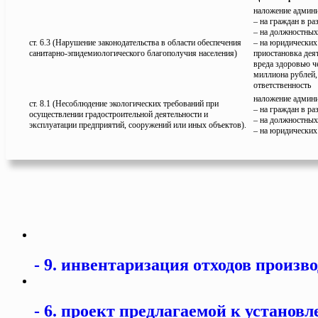
наложение админи
– на граждан в ра
– на должностных 
ст. 6.3 (Нарушение законодательства в области обеспечения
– на юридических 
санитарно-эпидемиологического благополучия населения)
приостановка деят
вреда здоровью ч
миллиона рублей,
ответственность
наложение админи
ст. 8.1 (Несоблюдение экологических требований при
– на граждан в ра
осуществлении градостроительной деятельности и
– на должностных 
эксплуатации предприятий, сооружений или иных объектов).
– на юридических 
9. инвентаризация отходов произв
6. проект предлагаемой к установ