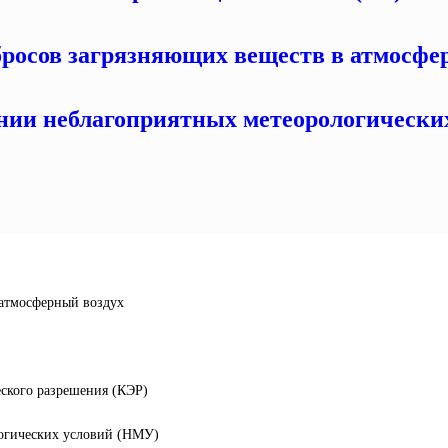
бросов загрязняющих веществ в атмосфе
нии неблагоприятных метеорологических
 атмосферный воздух
еского разрешения (КЭР)
логических условий (НМУ)