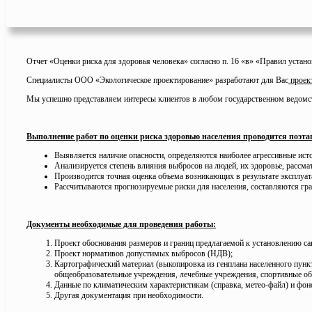
Отчет «Оценки риска для здоровья человека» согласно п. 16 «в» «Правил устан
Специалисты ООО «Экологическое проектирование» разработают для Вас
проек
Мы успешно представляем интересы клиентов в любом государственном ведомст
Выполнение работ по оценки риска здоровью населения проводится поэта
Выявляется наличие опасности, определяются наиболее агрессивные ист
Анализируется степень влияния выбросов на людей, их здоровье, рассмат
Производится точная оценка объема возникающих в результате эксплуат
Рассчитываются прогнозируемые риски для населения, составляются гр
Документы необходимые для проведения работы:
Проект обоснования размеров и границ предлагаемой к установлению са
Проект нормативов допустимых выбросов (НДВ);
Картографический материал (выкопировка из генплана населенного пунк
общеобразовательные учреждения, лечебные учреждения, спортивные объ
Данные по климатическим характеристикам (справка, метео-файл) и фо
Другая документация при необходимости.