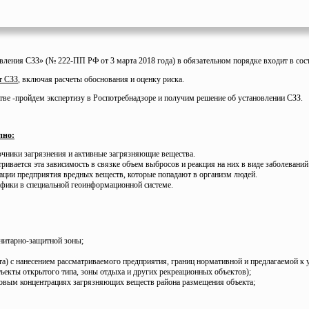
овления СЗЗ» (№ 222-ПП РФ от 3 марта 2018 года) в обязательном порядке входит в сос
т СЗЗ
, включая расчеты обоснования и оценку риска.
ве -пройдем экспертизу в Роспотребнадзоре и получим решение об установлении СЗЗ.
пно:
очники загрязнения и активные загрязняющие вещества.
ривается эта зависимость в связке объем выбросов и реакция на них в виде заболеваний
ации предприятия вредных веществ, которые попадают в организм людей.
афики в специальной геоинформационной системе.
нитарно-защитной зоны;
та) с нанесением рассматриваемого предприятия, границ нормативной и предлагаемой к
екты открытого типа, зоны отдыха и других рекреационных объектов);
новым концентрациях загрязняющих веществ района размещения объекта;