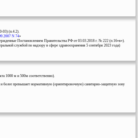
03) (п.4.2).
09.2007 N 74
»
ержденные Постановлением Правительства РФ от 03.03.2018 г. № 222 (п.16»в»).
ральной службой по надзору в сфере здравоохранения 5 сентября 2023 года)
та 1000 м и 500м соответственно).
за и более превышает нормативную (ориентировочную) санитарно-защитную зону