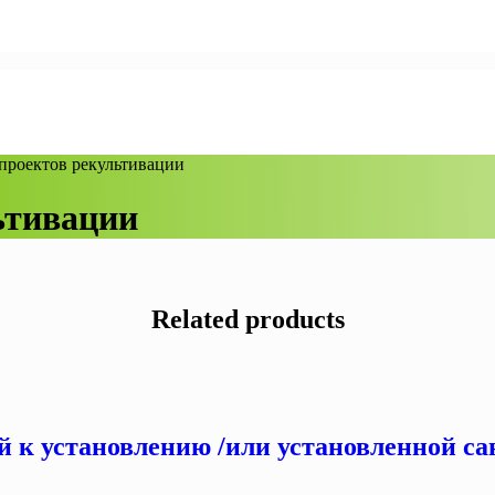
 проектов рекультивации
ьтивации
Related products
й к установлению /или установленной са