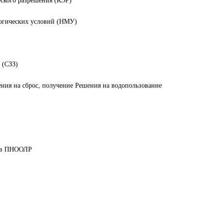
еского разрешения (КЭР)
логических условий (НМУ)
 (СЗЗ)
ния на сброс, получение Решения на водопользование
дов ПНООЛР