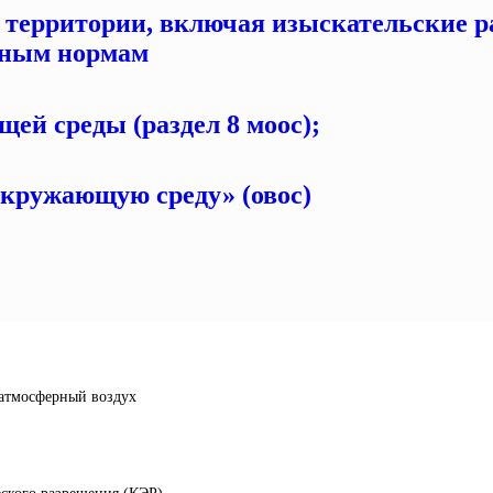
 территории, включая изыскательские р
рным нормам
ей среды (раздел 8 моос);
 окружающую среду» (овос)
 атмосферный воздух