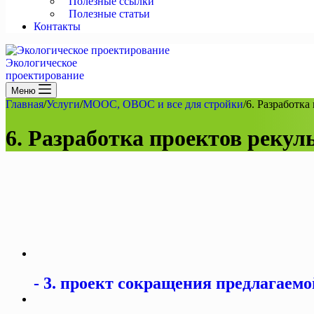
Полезные ссылки
Полезные статьи
Контакты
Экологическое
проектирование
Меню
Главная
/
Услуги
/
МООС, ОВОС и все для стройки
/
6. Разработка
6. Разработка проектов рекул
3. проект сокращения предлагаемо