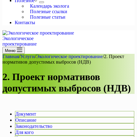
Полезное
Календарь эколога
Полезные ссылки
Полезные статьи
Контакты
Экологическое
проектирование
Меню
Главная
/
Услуги
/
Экологическое проектирование
/
2. Проект
нормативов допустимых выбросов (НДВ)
2. Проект нормативов
допустимых выбросов (НДВ)
Документ
Описание
Законодательство
Для кого