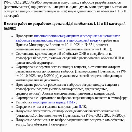
РФ от 09.12.2020 № 2055, нормативы допустимых выбросов разрабатываются
(рассчитываются) юридическими лицами и индивидуальными предпринимателями,
осуществляющими хозяйственную и (или) иную деятельность на объектах I, II и III
категорий.
В состав работ по разработке проекта НДВ на объектах I, II и III категорий
входит:
Проведение
инвентаризации стационарных и передвижных источников
выбросов загрязняющих веществ в атмосферный воздух
(требование
Приказа Минприроды России от 19.11.2021 г. № 871, остается
неизменным вне зависимости от присвоенной категории НВОС);
Составление кратких сведений об объекте ОНВ и воздействии на
атмосферный воздух, включая сведений о расположении объекта ОНВ и
прилегающей территории.
Формирование перечня загрязняющих веществ, в отношении которых
разрабатываются допустимые выбросы (Распоряжение Правительства РФ
от 20.10.2023 года №2909-р), с указанием смесей веществ, обладающих
комбинированным действием.
Проведение расчетов рассеивания выбросов загрязняющих веществ в
атмосферном воздухе (максимально-разовые, среднегодовые,
среднесуточные). Анализ максимальных приземных концентраций.
Формирование нормативов выбросов загрязняющих веществ в атмосферу;
Разработка
мероприятий в период НМУ
;
Определение плана-графика контроля для
П
ЛК;
Получение экспертного, санитарно-эпидемиологического заключений
(согласно п.10 Постановлением Правительства РФ от 09.12.2020 № 2055);
Получение разрешения на выброс загрязняющих веществ в атмосферный
воздух (для объектов I категории).