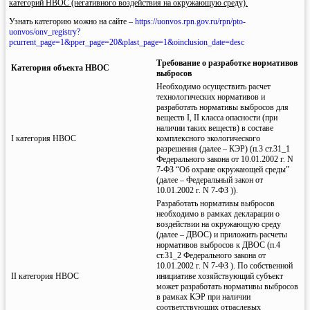
категорий НВОС (негативного воздействия на окружающую среду).
Узнать категорию можно на сайте –
https://uonvos.rpn.gov.ru/rpn/pto-
uonvos/onv_registry?
pcurrent_page=1&pper_page=20&plast_page=1&oinclusion_date=desc
Требование о разработке нормативов
Категория объекта НВОС
выбросов
Необходимо осуществить расчет
технологических нормативов и
разработать нормативы выбросов для
веществ I, II класса опасности (при
наличии таких веществ) в составе
I категория НВОС
комплексного экологического
разрешения (далее – КЭР) (п.3 ст.31_1
Федерального закона от 10.01.2002 г. N
7-ФЗ “Об охране окружающей среды”
(далее – Федеральный закон от
10.01.2002 г. N 7-ФЗ )).
Разработать нормативы выбросов
необходимо в рамках декларации о
воздействии на окружающую среду
(далее – ДВОС) и приложить расчеты
нормативов выбросов к ДВОС (п.4
ст.31_2 Федерального закона от
10.01.2002 г. N 7-ФЗ ). По собственной
II категория НВОС
инициативе хозяйствующий субъект
может разработать нормативы выбросов
в рамках КЭР при наличии
соответствующих отраслевых