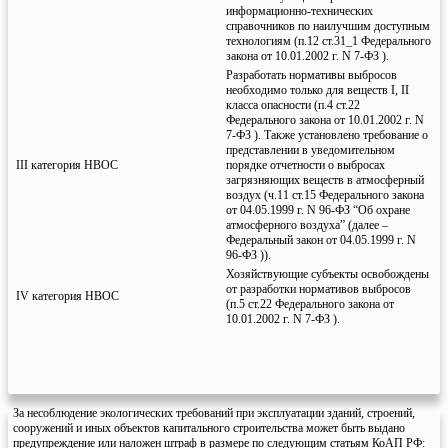
информационно-технических
справочников по наилучшим доступным
технологиям (п.12 ст.31_1 Федерального
закона от 10.01.2002 г. N 7-ФЗ ).
Разработать нормативы выбросов
необходимо только для веществ I, II
класса опасности (п.4 ст.22
Федерального закона от 10.01.2002 г. N
7-ФЗ ). Также установлено требование о
представлении в уведомительном
III категория НВОС
порядке отчетности о выбросах
загрязняющих веществ в атмосферный
воздух (ч.11 ст.15 Федерального закона
от 04.05.1999 г. N 96-ФЗ “Об охране
атмосферного воздуха” (далее –
Федеральный закон от 04.05.1999 г. N
96-ФЗ )).
Хозяйствующие субъекты освобождены
от разработки нормативов выбросов
IV категория НВОС
(п.5 ст.22 Федерального закона от
10.01.2002 г. N 7-ФЗ ).
За несоблюдение экологических требований при эксплуатации зданий, строений,
сооружений и иных объектов капитального строительства может быть выдано
предупреждение или наложен штраф в размере по следующим статьям КоАП РФ: