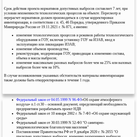
Срок действия проекта нормативов допустимых выбросов составляет 7 лет, при
условии неизменности технологических процессов на объекте. Пересмотр и
перерасчет нормативов должен производиться в случае корректировки
инвентаризации, в соответствии с п. 45, 46 Порядка, утвержденного Приказом
Минприроды России от 19.11.2021 г. № 871, а именно:
изменение технологических процессов и режимов работы технологического
оборудования и ГОУ, включая установку ГОУ на ИЗАВ, ввод в
эксплуатацию или ликвидацию ИЗАВ;
изменение объемов производства;
реконструкция, модернизация ГОУ, приводящая к изменению состава,
объема и массы выбросов;
изменение максимально разовых выбросов более чем на 25% или валовых
выбросов более чем на 10%.
В случае возникновения указанных обстоятельств материалы инвентаризации
также должны быть откорректированы в течение 1 года.
Федеральный закон от 04.05.1999 N 96-ФЗ
«Об охране атмосферного
воздуха» п.1 ст.30 – основной документ, определяющий необходимость
предприятиям разрабатывать проект НДВ
Федеральный закон от 10 января 2002 г. № 7-ФЗ «Об охране окружающей
среды»
Федеральный закон от 30.03.1999 N 52-ФЗ “О санитарно-
эпидемиологическом благополучии населения”
Постановление Правительства РФ от 9 декабря 2020 г. № 2055 “О
предельно допустимых выбросах, временно разрешенных выбросах,