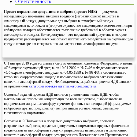
Ответственность
Проект нормативов допустимого выброса (проект НДВ)
— документ,
определяющий нормативы выброса вредного (загрязняющего) вещества в
атмосферный воздух, допустимые для выброса в атмосферный воздух
стационарным источником и (или) совокупностью стационарных источников, и при
соблюдении которых обеспечивается выполнение требований в области охраны
атмосферного воздуха. Более доступно – это нормативный документ, в котором
предприятие рассматривается как объект негативного воздействия на окружающую
среду с точки зрения создаваемого им загрязнения атмосферного воздуха.
C 1 января 2019 года вступили в силу измененные положения Федерального закона
«Об охране окружающей среды» от 10.01.2002 г. № 7-ФЗ и Федерального закона
«Об охране атмосферного воздуха» от 04.05.1999 г. № 96-ФЗ, в соответствии с
которыми скорректирован подход к нормированию выбросов загрязняющих
веществ в атмосферный воздух. Необходимость разработки проекта НДВ зависит
от
присвоенной
категории объекта негативного воздействия
:
Основной задачей проекта НДВ является установление таких НДВ, чтобы
максимальная приземная концентрация по всем веществам, выбрасываемым
юридическим лицом в атмосферу с учетом фоновых концентраций (формируемых
выбросами других предприятия), не превышала установленных санитарно-
гигиенических нормативов.
Согласно п. 9 Положения о предельно допустимых выбросах, временно
разрешенных выбросах, предельно допустимых нормативах вредных физических
воздействий на атмосферный воздух и разрешениях на выбросы загрязняющих
веществ в атмосферный воздух, утвержденного Постановлением Правительства