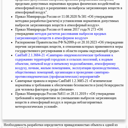
предельно допустимых нормативах вредных физических воздействий на
атмосферный воздух и разрешениях на выбросы загрязняющих веществ в
атмосферный воздух”.
Приказ Минприроды России от 11.08.2020 № 581 «Об утверждении
методики разработки (расчета) и установления нормативов допустимых
выбросов загрязняющих веществ в атмосферный воздух».
Приказ Минприроды России от 6 июня 2017 года N 273 «Об
утверждении
методов расчетов рассеивания выбросов вредных
(загрязняющих) веществ в атмосферном воздухе
»
Распоряжение Правительства РФ №2099-р от 20.10.2023 «Об утверждении
перечня загрязняющих веществ, в отношении которых применяются меры
государственного регулирования в области охраны окружающей среды».
СанПиН 2.1.3684-21 «Санитарно-эпидемиологические требования к
содержанию территорий городских и сельских поселений, к водным
объектам, питьевой воде и питьевому водоснабжению, атмосферному
воздуху, почвам, жилым помещениям, эксплуатации производственных,
общественных помещений, организации и проведению санитарно-
противоэпидемических (профилактических) мероприятий
»
Санитарные правила и нормы СанПиН 1.2.3685-21 «Гигиенические
нормативы и требования к обеспечению безопасности и (или) безвредности
для человека факторов среды обитания».
Приказ Минприроды России №811 от 28.11.2019 г «Об утверждении
требований к мероприятиям по уменьшению выбросов загрязняющих
веществ в атмосферный воздух в периоды неблагоприятных
метеорологических условий».
Необходимость разработки определяется принадлежностью объекта к одной из