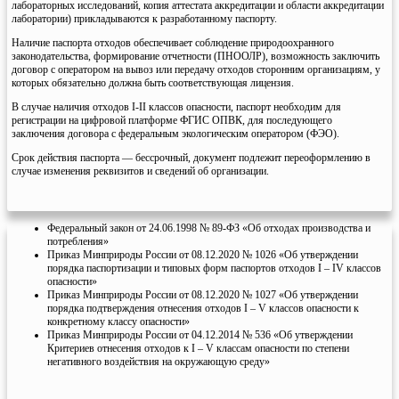
лабораторных исследований, копия аттестата аккредитации и области аккредитации
лаборатории) прикладываются к разработанному паспорту.
Наличие паспорта отходов обеспечивает соблюдение природоохранного
законодательства, формирование отчетности (ПНООЛР), возможность заключить
договор с оператором на вывоз или передачу отходов сторонним организациям, у
которых обязательно должна быть соответствующая лицензия.
В случае наличия отходов I-II классов опасности, паспорт необходим для
регистрации на цифровой платформе ФГИС ОПВК, для последующего
заключения договора с федеральным экологическим оператором (ФЭО).
Срок действия паспорта — бессрочный, документ подлежит переоформлению в
случае изменения реквизитов и сведений об организации.
Федеральный закон от 24.06.1998 № 89-ФЗ «Об отходах производства и
потребления»
Приказ Минприроды России от 08.12.2020 № 1026 «Об утверждении
порядка паспортизации и типовых форм паспортов отходов I – IV классов
опасности»
Приказ Минприроды России от 08.12.2020 № 1027 «Об утверждении
порядка подтверждения отнесения отходов I – V классов опасности к
конкретному классу опасности»
Приказ Минприроды России от 04.12.2014 № 536 «Об утверждении
Критериев отнесения отходов к I – V классам опасности по степени
негативного воздействия на окружающую среду»