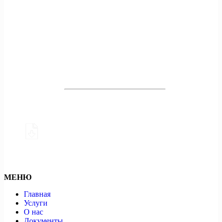
Получить бесплатную консультацию
Наш эколог ответит на все
Ваши вопросы
За 3 минуты консультации Вы узнаете больше, чем
за 1 час поиска в интернете
Скачать
МЕНЮ
Главная
Услуги
О нас
Документы