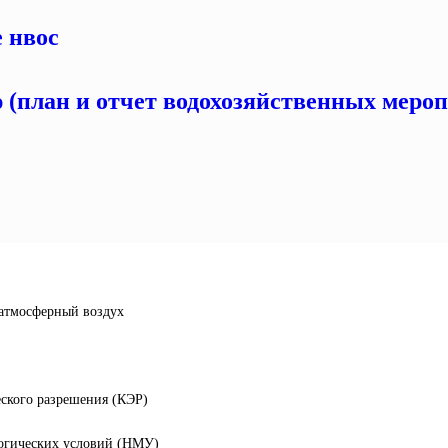
е нвос
ю (план и отчет водохозяйственных меро
 атмосферный воздух
еского разрешения (КЭР)
логических условий (НМУ)