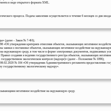
умента в виде открытого формата XML.
ического процесса. Подача заявления осуществляется в течение 6 месяцев со дня ввода
ы» (далее – Закон № 7-ФЗ);
8 «Об утверждении критериев отнесения объектов, оказывающих негативное воздействие 
 заявки о постановке объектов, оказывающих негативное воздействие на окружающую с
е на окружающую среду, в том числе в форме электронных документов, подписанных ус
Правил создания и ведения государственного реестра объектов, оказывающих негативн
государственном экологическом контроле (надзоре)» (далее – Положение № 1096);
 06.02.2020 № 104 «Об утверждении Административного регламента предоставления гос
у государственному экологическому надзору».
казывающими негативное воздействие на окружающую среду.