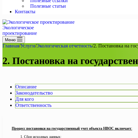
Полезные ссылки
Полезные статьи
Контакты
Экологическое
проектирование
Меню
Главная
/
Услуги
/
Экологическая отчетность
/
2. Постановка на г
2. Постановка на государств
Описание
Законодательство
Для кого
Ответственность
Процесс постановки на государственный учет объекта НВОС включает
:
Сбор исходных данных
: