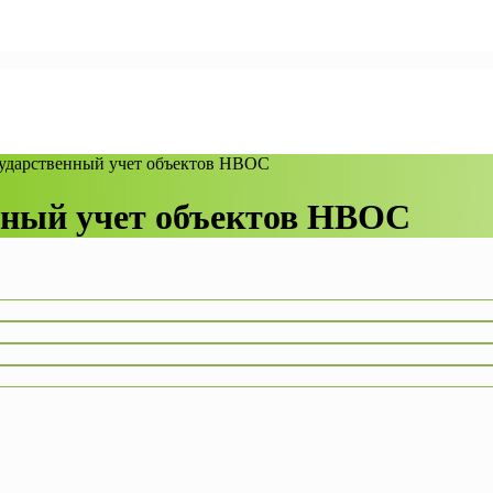
осударственный учет объектов НВОС
енный учет объектов НВОС