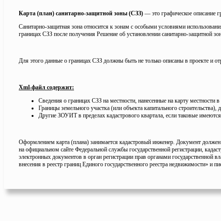
Карта (план) санитарно-защитной зоны (СЗЗ)
— это графическое описание г
Санитарно-защитная зона относится к зонам с особыми условиями использовани
границах СЗЗ после получения Решение об установлении санитарно-защитной зон
Для этого данные о границах СЗЗ должны быть не только описаны в проекте и о
Xml-файл содержит:
Сведения о границах СЗЗ на местности, нанесенные на карту местности в
Границы земельного участка (или объекта капитального строительства), 
Другие ЗОУИТ в пределах кадастрового квартала, если таковые имеются
Оформлением карта (плана) занимается кадастровый инженер. Документ должен 
на официальном сайте Федеральной службы государственной регистрации, кад
электронных документов в орган регистрации прав органами государственной вл
внесения в реестр границ Единого государственного реестра недвижимости» и пи