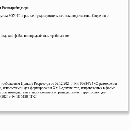
т Роспотребнадзора.
ругим ЗОУИТ, в рамках градостроительного законодательства. Сведения о
в виде xml-файла по определённым требованиям.
 требованиям Приказа Росреестра от 02.12.2024 г. № П/0384/24 «О размещении
емы, используемой для формирования XML-документов, направляемых в форме
 взаимодействия в части сведений о границах, зонах, территориях, для
.2024 г. № 18-5130-ТГ/24.