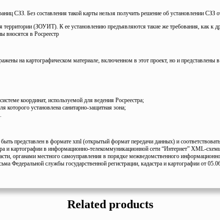
раниц СЗЗ. Без составления такой карты нельзя получить решение об установлении СЗЗ о
я территории (ЗОУИТ). К ее установлению предъявляются такие же требования, как к д
ы вносятся в Росреестр
тражены на картографическом материале, включенном в этот проект, но и представлены 
 системе координат, используемой для ведения Росреестра;
для которого установлена санитарно-защитная зона;
.
быть представлен в формате xml (открытый формат передачи данных) и соответствовать
астра и картографии в информационно-телекоммуникационной сети “Интернет” XML-сх
асти, органами местного самоуправления в порядке межведомственного информационного
сьма Федеральной службы государственной регистрации, кадастра и картографии от 05.06
Related products