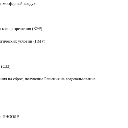
 атмосферный воздух
еского разрешения (КЭР)
логических условий (НМУ)
 (СЗЗ)
ния на сброс, получение Решения на водопользование
дов ПНООЛР