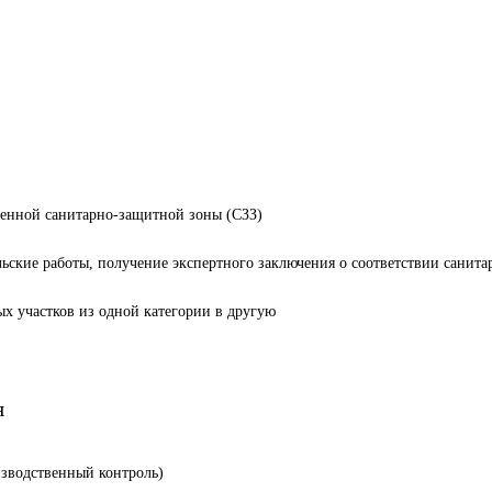
ленной санитарно-защитной зоны (СЗЗ)
льские работы, получение экспертного заключения о соответствии санит
ых участков из одной категории в другую
я
изводственный контроль)