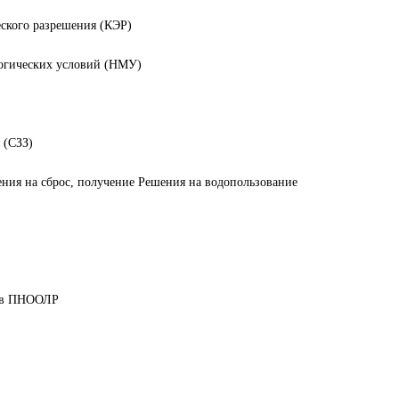
еского разрешения (КЭР)
логических условий (НМУ)
 (СЗЗ)
ния на сброс, получение Решения на водопользование
дов ПНООЛР