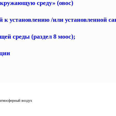
 окружающую среду» (овос)
й к установлению /или установленной са
ей среды (раздел 8 моос);
ации
 атмосферный воздух